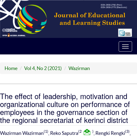
Toggl
navig
Home
Vol 4, No 2 (2021)
Wazirman
The effect of leadership, motivation and
organizational culture on performance of
employees in the governance section of
the regional secretariat of kerinci district
(1)
(2
)
(3)
Wazirman Wazirman
, Reko Saputra
, Rengki Rengki
,