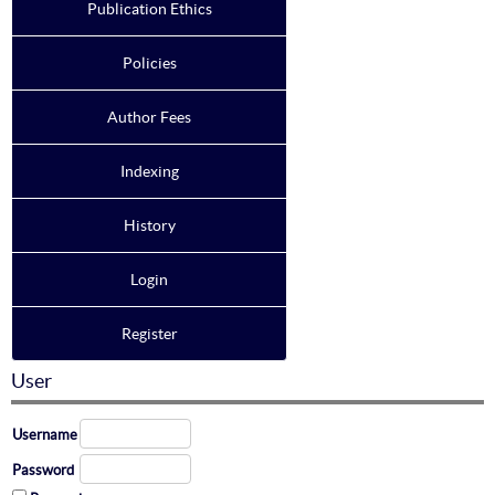
Publication Ethics
Policies
Author Fees
Indexing
History
Login
Register
User
Username
Password