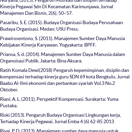
Nuryana, (2015). Pengaruh Motivasi dan disiplin terhadap
Kinerja Pegawai Sdn Di Kecamatan Karimunjawa. Jurnal
Manajemen Dan Bisnis, 2(6), 50–57.
Pasaribu, S. E. (2015). Budaya Organisasi Budaya Perusahaan
Budaya Organisasi. Medan: USU Press.
Prawirosentono, S. (2011). Manajemen Sumber Daya Manusia
Kebijakan Kinerja Karyawan. Yogyakarta: BPFF.
Priansa, S. d. (2014). Manajemen Sumber Daya Manusia dalam
Organoisasi Publik. Jakarta: Bina Aksara.
Ratih Komala Dewi(2018) Pengaruh kepemimpinan, disiplin dan
kompensasi terhadap kinerja guru SDN 69 kota Bengkulu. Jurnal
Baabu Al-Ilmi ekonomi dan perbankan syariah Vol.3 No.2
Oktober.
Riani, A. L. (2011). Perspektif Kompensasi. Surakarta: Yuma
Pustaka.
Riski (2013). Pengaruh Budaya Organisasi Lingkungan kerja,
Terhadap Kinerja Pegawai. Jurnal Emba 4 (6) 62-85 2013
Rivai, P. D. (2013). Manajemen sumber daya manusia untuk